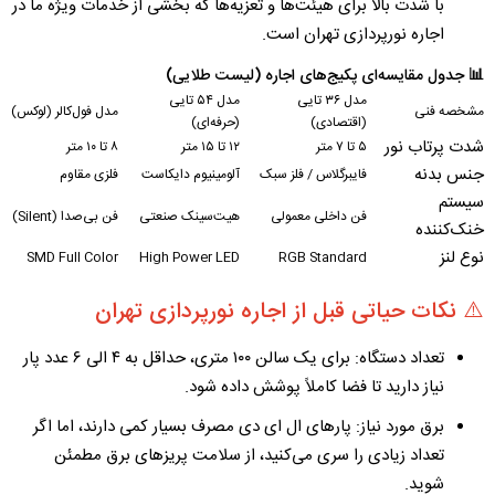
با شدت بالا برای هیئت‌ها و تعزیه‌ها که بخشی از خدمات ویژه ما در
اجاره نورپردازی تهران
است.
📊 جدول مقایسه‌ای پکیج‌های اجاره (لیست طلایی)
مدل ۳۶ تایی
مدل ۵۴ تایی
مشخصه فنی
مدل فول‌کالر (لوکس)
(اقتصادی)
(حرفه‌ای)
شدت پرتاب نور
۵ تا ۷ متر
۱۲ تا ۱۵ متر
۸ تا ۱۰ متر
جنس بدنه
فایبرگلاس / فلز سبک
آلومینیوم دایکاست
فلزی مقاوم
سیستم
فن داخلی معمولی
هیت‌سینک صنعتی
فن بی‌صدا (Silent)
خنک‌کننده
نوع لنز
SMD Full Color
High Power LED
RGB Standard
⚠️ نکات حیاتی قبل از اجاره نورپردازی تهران
تعداد دستگاه:
برای یک سالن ۱۰۰ متری، حداقل به ۴ الی ۶ عدد پار
نیاز دارید تا فضا کاملاً پوشش داده شود.
برق مورد نیاز:
پار‌های ال ای دی مصرف بسیار کمی دارند، اما اگر
تعداد زیادی را سری می‌کنید، از سلامت پریزهای برق مطمئن
شوید.