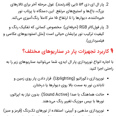
پار ال ای دی ۵۴ تایی (قدرتمند):
غول مرحله آخر برای تالارهای
بزرگ، باغ‌ها و استیج‌های مرتفع. این دستگاه با پرتاب نور
خیره‌کننده، دیوارها را تا ارتفاع ۱۵ متر کاملاً رنگ‌آمیزی می‌کند.
پار فول‌کالر RGB (حرفه‌ای):
مخصوص کسانی که تفکیک رنگ و
کیفیت ترکیب نور برایشان حیاتی است (مثل استودیوهای عکاسی و
فیلمبرداری).
🎙️ کاربرد تجهیزات پار در سناریوهای مختلف؟
با
اجاره انواع نورپردازی پار ال ایدی
، شما می‌توانید سناریوهای زیر را به
راحتی اجرا کنید:
نورپردازی دکوراتیو (Uplighting):
قرار دادن پار روی زمین و
تاباندن نور به سمت بالا روی دیوارها یا درختان.
حالت هماهنگ با صدا (Sound Active):
بدون نیاز به اپراتور،
نورها با بیس موزیک تغییر رنگ می‌دهند.
نورپردازی مذهبی و آیینی:
استفاده از نورهای تک‌رنگ (قرمز و سبز)