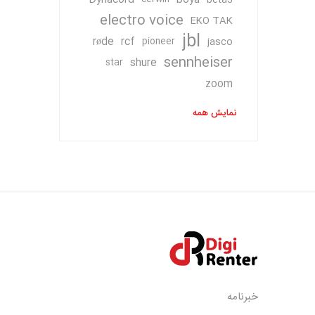
Dynacord
boya
beta3
electro voice
EKO TAK
jbl
røde
rcf
pioneer
jasco
sennheiser
shure
star
zoom
نمایش همه
خبرنامه