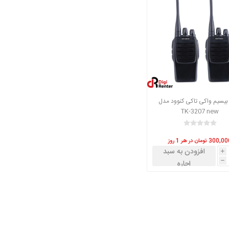
 بیسیم واکی تاکی کنوود مدل
TK-3207 new
300, تومان در هر 1 روز
افزودن به سبد
i
اجاره
h