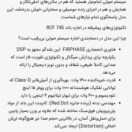
سیستم صوتی
تمام‌عیار هستید که هم در سالن‌های آمفی‌تئاتر و
همایش و هم در اجرای زنده موسیقی و سخنرانی خوش بدرخشد، این
مدل پاسخگوی تمام نیازهای شماست.
تکنولوژی‌های پیشرفته در اجاره باند
RCF 745
چرا این مدل در دسته‌بندی
اجاره سیستم صوتی
بی‌رقیب است؟
فناوری انحصاری
FiRPHASE:
این بلندگو مجهز به DSP
یکپارچه برای پردازش سیگنال و تکنولوژی تقویت فاز است که
صدایی کاملاً طبیعی، شفاف و بدون نویز دیجیتال را ارائه
می‌دهد.
قدرت خیره‌کننده
۱۴۰۰
وات
:
بهره‌گیری از آمپلی‌فایر Class-D که
توانایی تفکیک هوشمندانه ۱۰۰۰ وات برای ووفر ۱۵ اینچ
نئودیمیوم و ۴۰۰ وات برای تیوتر تیتانیوم ۴ اینچی را دارد.
مهندسی بدنه
(
برنده جایزه
Red Dot):
کابینت این باند از مواد
پلی‌پروپیلن فوق‌سبک ساخته شده که علاوه بر وزن بسیار پایین
برای حمل‌ونقل آسان، در بالاترین حجم صدا نیز هیچ‌گونه لرزش
اضافی (Distortion) ایجاد نمی‌کند.