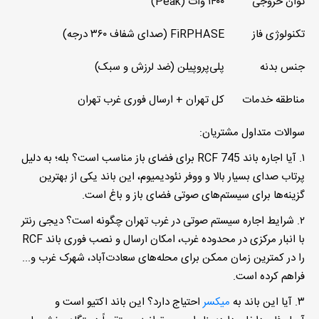
توان خروجی
۱۴۰۰ وات (Peak)
تکنولوژی فاز
FiRPHASE (صدای شفاف ۳۶۰ درجه)
جنس بدنه
پلی‌پروپیلن (ضد لرزش و سبک)
مناطقه خدمات
کل تهران +
ارسال فوری غرب تهران
سوالات متداول مشتریان:
۱
.
آیا اجاره باند
RCF 745
برای فضای باز مناسب است؟
بله؛ به دلیل
پرتاب صدای بسیار بالا و ووفر نئودیمیوم، این باند یکی از بهترین
گزینه‌ها برای سیستم‌های صوتی فضای باز و باغ است.
۲
.
شرایط اجاره سیستم صوتی در غرب تهران چگونه است؟
دیجی رنتر
با انبار مرکزی در محدوده غرب، امکان ارسال و نصب فوری باند RCF
را در کمترین زمان ممکن برای محله‌های سعادت‌آباد، شهرک غرب و...
فراهم کرده است.
۳
.
آیا این باند به
میکسر
احتیاج دارد؟
این باند اکتیو است و