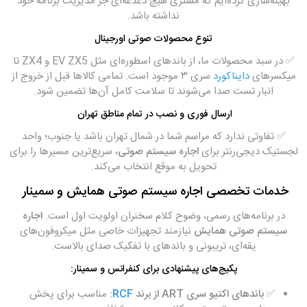
بهینه‌سازی کرده‌ایم که مشتری هیچ دغدغه‌ای جز مدیریت برنامه خود
نداشته باشد.
تنوع محصولات صوتی اورجینال
✅ در سبد محصولات ما، از باندهای اسطوره‌ای مثل EV ZX5 و ZX4 تا
میکسرهای
دایناکورد
سری ۳ موجود است. تمامی کالاها قبل از خروج از
انبار تست صدا می‌شوند تا سلامت کامل آن‌ها تضمین شود.
ارسال فوری و نصب در تمام مناطق تهران
✅ تفاوتی ندارد که مراسم شما در شمال تهران باشد یا جنوب؛ واحد
لجستیک دیجی‌رنتر برای
اجاره سیستم صوتی
، سریع‌ترین مسیرها را برای
تحویل به موقع انتخاب می‌کند.
خدمات تخصصی اجاره سیستم صوتی همایش و سمینار
در برنامه‌های رسمی، وضوح کلام سخنران اولویت اول است.
اجاره
سیستم صوتی همایش
نیازمند تجهیزات خاصی مثل میکروفون‌های
یقه‌ای، تریبونی و باندهای با تفکیک صدای بالاست.
پکیج‌های پیشنهادی برای کنفرانس و سمینار:
✅
باندهای اکتیو سری ART از برند
RCF
:
مناسب برای پخش