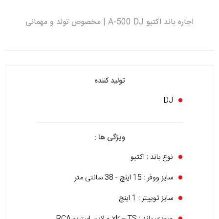
اجاره باند اکتیو A-500 DJ | مخصوص تولد و مهمانی
تولید کننده
DJ
ویژگی ها :
نوع باند : اکتیو
سایز ووفر : 15 اینچ - 38 سانتی متر
سایز توییتر : 1 اینچ
ورودی باند : xlr – TS و لاین استریو RCA