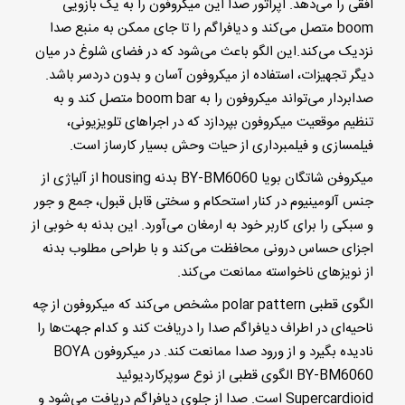
افقی را می‌دهد. اپراتور صدا این میکروفون را به یک بازویی
boom متصل می‌کند و دیافراگم را تا جای ممکن به منبع صدا
نزدیک می‌کند.این الگو باعث می‌شود که در فضای شلوغ در میان
دیگر تجهیزات، استفاده از میکروفون آسان و بدون دردسر باشد.
صدابردار می‌تواند میکروفون را به boom bar متصل کند و به
تنظیم موقعیت میکروفون بپردازد که در اجراهای تلویزیونی،
فیلمسازی و فیلمبرداری از حیات وحش بسیار کارساز است.
میکروفن شاتگان بویا
BY-BM6060
بدنه housing از آلیاژی از
جنس آلومینیوم در کنار استحکام و سختی قابل قبول، جمع و جور
و سبکی را برای کاربر خود به ارمغان می‌آورد. این بدنه به خوبی از
اجزای حساس درونی محافظت می‌کند و با طراحی مطلوب بدنه
از نویزهای ناخواسته ممانعت می‌کند.
الگوی قطبی polar pattern مشخص می‌کند که میکروفون از چه
ناحیه‌ای در اطراف دیافراگم صدا را دریافت کند و کدام جهت‌ها را
نادیده بگیرد و از ورود صدا ممانعت کند. در میکروفون BOYA
BY-BM6060 الگوی قطبی از نوع سوپرکاردیوئید
Supercardioid است. صدا از جلوی دیافراگم دریافت می‌شود و