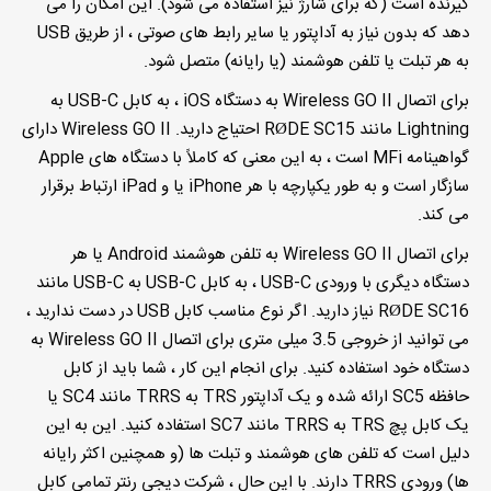
گیرنده است (که برای شارژ نیز استفاده می شود). این امکان را می
دهد که بدون نیاز به آداپتور یا سایر رابط های صوتی ، از طریق USB
به هر تبلت یا تلفن هوشمند (یا رایانه) متصل شود.
برای اتصال Wireless GO II به دستگاه iOS ، به کابل USB-C به
Lightning مانند RØDE SC15 احتیاج دارید. Wireless GO II دارای
گواهینامه MFi است ، به این معنی که کاملاً با دستگاه های Apple
سازگار است و به طور یکپارچه با هر iPhone یا و iPad ارتباط برقرار
می کند.
برای اتصال Wireless GO II به تلفن هوشمند Android یا هر
دستگاه دیگری با ورودی USB-C ، به کابل USB-C به USB-C مانند
RØDE SC16 نیاز دارید. اگر نوع مناسب کابل USB در دست ندارید ،
می توانید از خروجی 3.5 میلی متری برای اتصال Wireless GO II به
دستگاه خود استفاده کنید. برای انجام این کار ، شما باید از کابل
حافظه SC5 ارائه شده و یک آداپتور TRS به TRRS مانند SC4 یا
یک کابل پچ TRS به TRRS مانند SC7 استفاده کنید. این به این
دلیل است که تلفن های هوشمند و تبلت ها (و همچنین اکثر رایانه
ها) ورودی TRRS دارند. با این حال ، شرکت دیجی رنتر تمامی کابل