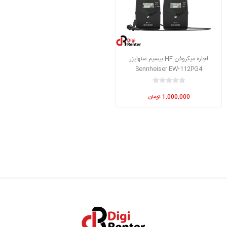
اجاره میکروفن HF بیسیم سنهایزر
Sennheiser EW-112PG4
1,000,000 تومان