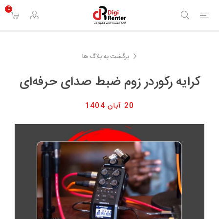
0
برگشت به بلاگ ها
کرایه رکوردر زوم ضبط صدای حرفه‌ای
20 آبان 1404